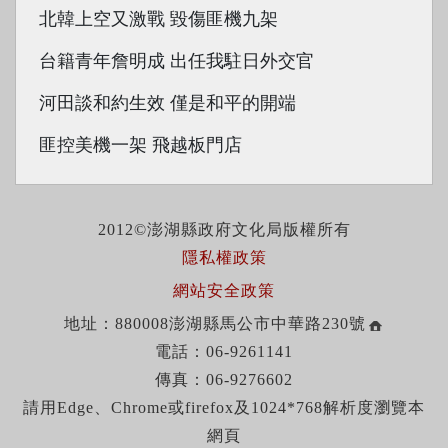
北韓上空又激戰 毀傷匪機九架
台籍青年詹明成 出任我駐日外交官
河田談和約生效 僅是和平的開端
匪控美機一架 飛越板門店
2012©澎湖縣政府文化局版權所有
隱私權政策
網站安全政策
地址：880008澎湖縣馬公市中華路230號
電話：06-9261141
傳真：06-9276602
請用Edge、Chrome或firefox及1024*768解析度瀏覽本
網頁