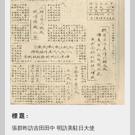
標題
張群昨訪吉田田中 明訪美駐日大使