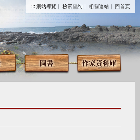
:::
網站導覽
｜
檢索查詢
｜
相關連結
｜
回首頁
音
圖書
作家資料庫