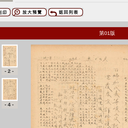
第
01
版
-2-
-4-