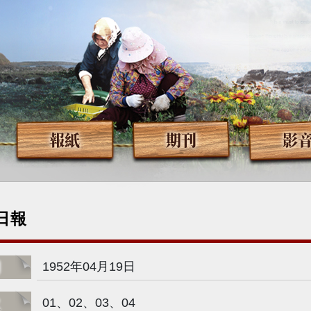
報紙
期刊
影
日報
期
1952年04月19日
次
01、02、03、04