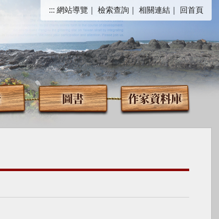
:::
網站導覽
｜
檢索查詢
｜
相關連結
｜
回首頁
音
圖書
作家資料庫