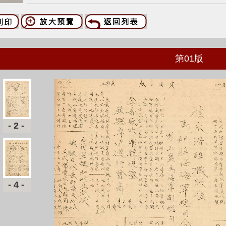
第
01
版
-2-
-4-