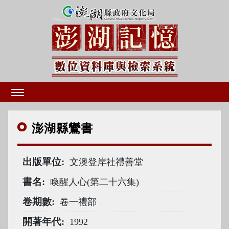
澎湖
縣鸞書
出版單位
文澳登岸社禮善堂
書名
喚醒人心(第二十六集)
卷期數
卷一禮部
開著年代
1992