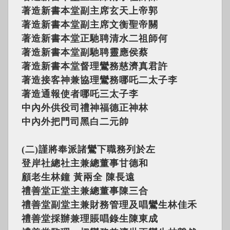
著造新書本堂副主席玄天上帝郭
著造新書本堂副主席文衡聖帝關
著造新書本堂正馳聘清水二祖師何
著造新書本堂副馳聘靈應侯蔡
著造新書本堂督理鸞務慈濟真君許
著造接客神兼協理鸞務哪吒二太子李
著造通報使者哪吒三太子李
中內外供役司禮神福德正神林
中內外把門司黑白二元帥
(二)謹將奉派諸鸞下職務列於左
登岸社總社主兼總董事甘德和
顧老生林鐘 黃兩全 陳長遠
禮善堂正堂主兼總董事陳三合
禮善堂副堂主兼財務管理及唱鸞生林佳禾
禮善堂採辦兼理賬唱錄生陳東成