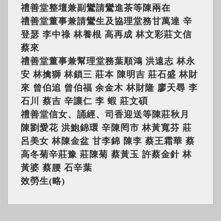
禮善堂整壇兼副鸞請鸞進茶等陳兩在
禮善堂董事兼請鸞生及協理堂務甘萬達 辛
登瑟 李中祿 林養根 高再成 林文彩莊文信
蔡來
禮善堂董事兼幫理堂務葉順鴻 洪遠志 林永
安 林擒獅 林鎖三 莊本 陳明吉 莊石盛 林財
來 曾伯追 曾伯福 余金木 林財隆 廖天尋 李
石川 蔡吉 辛讓仁 李 蝦 莊文碩
禮善堂信女、誦經、司香迎送等陳莊秋月
陳劉愛花 洪鮑錦環 辛陳罔市 林黃寬芬 莊
呂美女 林陳金盆 甘李錦 陳李 蔡王霜華 蔡
高冬菊辛莊豫 莊陳菊 蔡黃玉 許蔡金針 林
黃婆 蔡腰 石辛葉
效勞生(略)