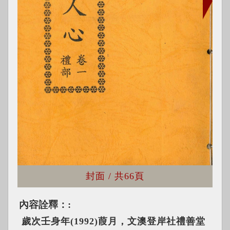
封面
/ 共
66頁
內容詮釋：
歲次壬身年(1992)葭月，文澳登岸社禮善堂