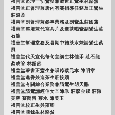
禮善堂監理一切鸞務兼濟世正鸞生林豁然
禮善堂正督理兼唐內有關指導任務及正鸞生
莊溫柔
禮善堂副督理兼參事業務及副鸞生莊國藩
禮善堂整壇兼代寫具片及進茶唱鸞副鸞生莊
石龍
禮善堂幫理堂務及暑期中施茶水兼請鸞生蔡
風
禮善堂代天宣化每旬宣講生林佳禾 莊石龍
蔡成管 林豁然
禮善堂著書正鸞生兼唱錄蔡元本 陳明章
禮善堂進香兼進茶生莊接續
禮善堂有關綜合業務兼請鸞生胡天賜
禮善堂請鸞誦經信女辛陳乖 莊廖金釵 莊陳
芙蓉 蔡罔留 蔡水 陳美玉
禮善堂校正生吳藻卿
禮善堂謄錄生林豁然