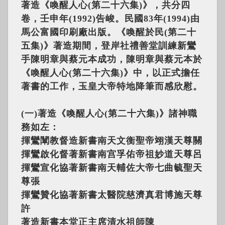
著造《喚醒人心(第二十六集)》，共分四
卷，壬申年(1992)告峻。民國83年(1994)由
馬公富國印刷廠出版。《喚醒於民(第二十
五集)》著造期間，登岸社禮善堂訓練新鸞
手陳明章與蔡元本成功，陳明章與蔡元本於
《喚醒人心(第二十六集)》中，以正式擔任
著書的工作，玉皇大帝特地降筆而感欣慰。
(一)著造《喚醒人心(第二十六集)》諸神職
務如左：
揮鸞闡教督造新書南天文衡聖帝翊漢天尊關
揮鸞啟化督著新書南宫孚佑帝祖妙道天尊呂
揮鸞宣化協著新書南天輔佐大帝七曲毓聖天
尊張
揮鸞贊化協著新書太醫院慈濟真君博施天尊
許
著造新書本堂正主席清水祖師陳