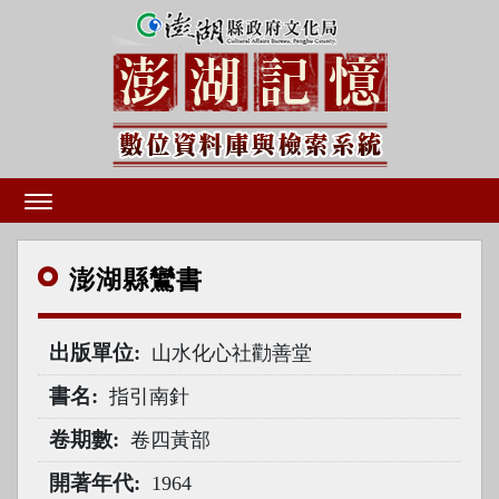
澎湖
縣鸞書
出版單位
山水化心社勸善堂
書名
指引南針
卷期數
卷四黃部
開著年代
1964