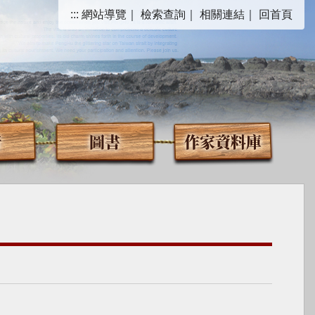
:::
網站導覽
｜
檢索查詢
｜
相關連結
｜
回首頁
音
圖書
作家資料庫