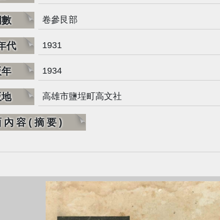
期數
卷參艮部
年代
1931
版年
1934
版地
高雄市鹽埕町高文社
面內容(摘要)