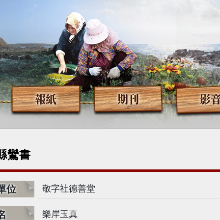
報紙
期刊
影
縣鸞書
單位
敬字社德善堂
名
樂岸玉真