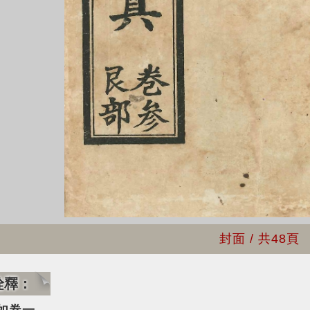
封面
/ 共
48頁
詮釋：
如卷一