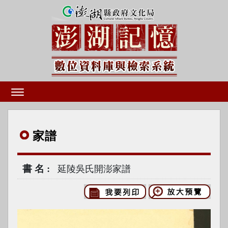
家譜
書名
延陵吳氏開澎家譜