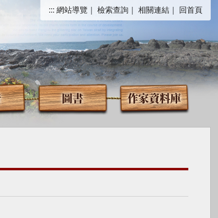
:::
網站導覽
｜
檢索查詢
｜
相關連結
｜
回首頁
音
圖書
作家資料庫