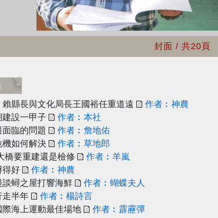
封面
/ 共20頁
錄
：賴縣長與文化局長王國裕任重道遠
作者︰神農
湖建設一甲子
作者︰本社
遷面臨的問題
作者︰詹地佑
危機如何解決
作者︰草地郎
海大橋要重建還是檢修
作者︰羊嵐
辦得好
作者︰神農
漫談蟳之屋打響海鮮
作者︰蝴蝶夫人
行走半年
作者︰楊詩言
國際海上運動最佳場地
作者︰霹靂彈