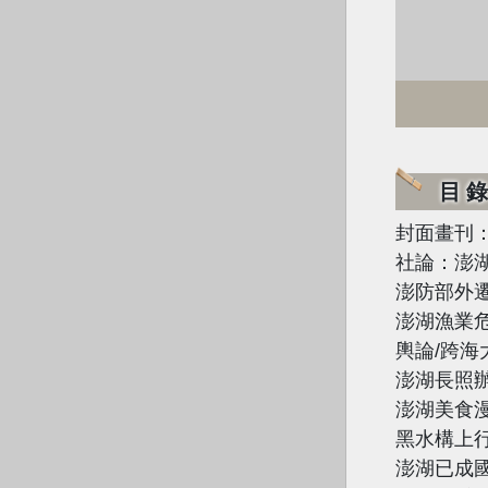
目
封面畫刊
社論：澎
澎防部外
澎湖漁業
輿論/跨
澎湖長照
澎湖美食
黑水構上
澎湖已成