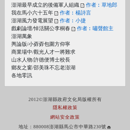
澎湖最早成立的後備軍人組織
作者︰草地郎
我在馬小六十五年
作者︰楊詩言
澎湖風力發電展望
作者︰小捷
戲劇論壇/悼活關公李桐春
作者︰嘯聲館主
澎湖萬象
輿論版/小孬孬包圍方仰寧
商業場中/觀光人才一將難求
山水人物/許德便博士校長
鄉友之窗/邵美珠不忘老澎湖
各地零訊
2012©澎湖縣政府文化局版權所有
隱私權政策
網站安全政策
地址：880008澎湖縣馬公市中華路230號