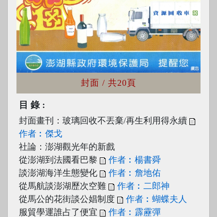
封面
/ 共20頁
目錄
封面畫刊：玻璃回收不丟棄/再生利用得永續
作者︰傑戈
社論：澎湖觀光年的新戲
從澎湖到法國看巴黎
作者︰楊書舜
談澎湖海洋生態變化
作者︰詹地佑
從馬航談澎湖歷次空難
作者︰二郎神
從馬公的花街談公娼制度
作者︰蝴蝶夫人
服貿學運誰占了便宜
作者︰霹靂彈