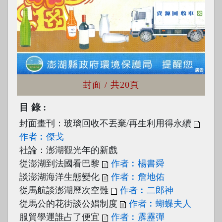
封面
/ 共20頁
目錄
封面畫刊：玻璃回收不丟棄/再生利用得永續
作者︰傑戈
社論：澎湖觀光年的新戲
從澎湖到法國看巴黎
作者︰楊書舜
談澎湖海洋生態變化
作者︰詹地佑
從馬航談澎湖歷次空難
作者︰二郎神
從馬公的花街談公娼制度
作者︰蝴蝶夫人
服貿學運誰占了便宜
作者︰霹靂彈