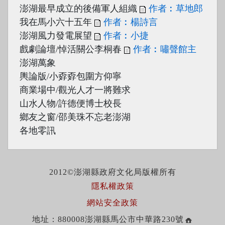
澎湖最早成立的後備軍人組織
作者︰草地郎
我在馬小六十五年
作者︰楊詩言
澎湖風力發電展望
作者︰小捷
戲劇論壇/悼活關公李桐春
作者︰嘯聲館主
澎湖萬象
輿論版/小孬孬包圍方仰寧
商業場中/觀光人才一將難求
山水人物/許德便博士校長
鄉友之窗/邵美珠不忘老澎湖
各地零訊
2012©澎湖縣政府文化局版權所有
隱私權政策
網站安全政策
地址：880008澎湖縣馬公市中華路230號