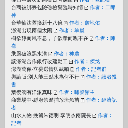
台商被綁丟包險礁檢警臨時知情
作者︰二郎
神
台華輪汰舊換新十八億
作者︰詹地佑
澎湖出現兩個太陽
作者︰羊嵐
樹欲靜而風不息，子欲孝而親不在
作者︰陳
崙
乘風破浪黑水溝
作者︰神農
談澎湖合作銀行改建動工
作者︰傑戈
澎湖萬像‧立委選情與武轎
作者︰記者群
輿論版:別人能三點水為何不行
作者︰讀者投
書
葉復潤有洋派真味
作者︰嘯聲館主
商業場中‧縣府禁濫捕放流魚苗
作者︰經濟記
者
山水人物‧挽留朱德明‧李明杰兩院長
作者︰
記者