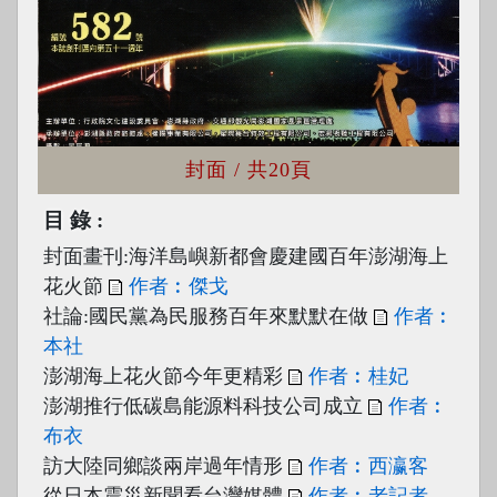
封面
/ 共20頁
目錄
封面畫刊:海洋島嶼新都會慶建國百年澎湖海上
花火節
作者︰傑戈
社論:國民黨為民服務百年來默默在做
作者︰
本社
澎湖海上花火節今年更精彩
作者︰桂妃
澎湖推行低碳島能源料科技公司成立
作者︰
布衣
訪大陸同鄉談兩岸過年情形
作者︰西瀛客
從日本震災新聞看台灣媒體
作者︰老記者