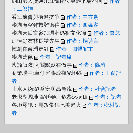
銅山港大捷與沱江號兩位英雄下場不同
作者
︰二郎神
看江陳會與街頭抗爭
作者︰中方朔
澎湖海空難救難憶往
作者︰西瀛客
澎湖天后宮參加湄洲媽祖文化節
作者︰傑戈
追悼好友林長禮先生
作者︰楊詩言
韓劇在台灣走紅
作者︰嘯聲館主
澎湖萬像
作者︰記者席
輿論版:劉內閣默默在做事
作者︰龔濟
商業場中:草仔尾將成觀光地區
作者︰工商記
者
山水人物:劉益宏與高源流
作者︰社會記者
老澎湖園地:甯廷榮、危恭沐病逝
作者︰記者
各地零訊：馬攻集錦七美漁火
作者︰鄉村記
者