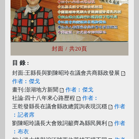
封面
/ 共20頁
目錄
封面:王縣長與劉陳昭玲在議會共商縣政發展
作者︰傑戈
畫刊:澎湖地方新聞
作者︰傑戈
社論:四十八年來心路歷程
作者︰
王乾發縣長在議會縣政總質詢表現沉穩
作者
︰記者席
劉陳昭玲議長大會致詞籲齊為縣民興利
作者
︰布衣