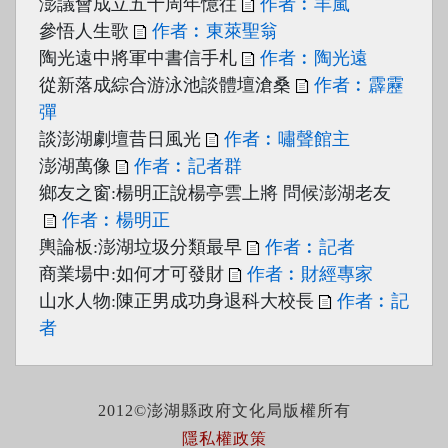
澎議會成立五十周年憶往
作者︰羊嵐
參悟人生歌
作者︰東萊聖翁
陶光遠中將軍中書信手札
作者︰陶光遠
從新落成綜合游泳池談體壇滄桑
作者︰霹靂
彈
談澎湖劇壇昔日風光
作者︰嘯聲館主
澎湖萬像
作者︰記者群
鄉友之窗:楊明正說楊亭雲上將 問候澎湖老友
作者︰楊明正
輿論板:澎湖垃圾分類最早
作者︰記者
商業場中:如何才可發財
作者︰財經專家
山水人物:陳正男成功身退科大校長
作者︰記
者
2012©澎湖縣政府文化局版權所有
隱私權政策