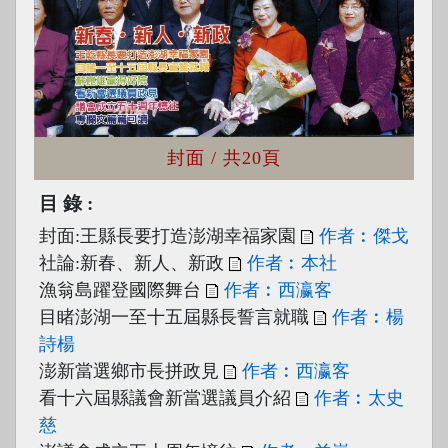
封面
/ 共20頁
目錄
封面:王縣長要打造澎湖幸福家園
作者︰傑戈
社論:新春、新人、新政
作者︰本社
漁翁島躍登國際舞台
作者︰西瀛客
目睹澎湖一至十五屆縣長誓言就職
作者︰楊
詩楊
澎新當選鄉市長拼政見
作者︰西瀛客
看十六屆縣議會新當選議員介紹
作者︰太史
慈