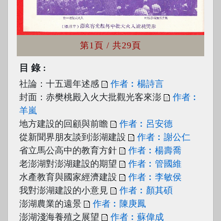
第1頁
/ 共29頁
目錄
社論：十五週年述感
作者︰楊詩言
封面：赤樊桃殿入火大批觀光客來澎
作者︰
羊嵐
地方建設的回顧與前瞻
作者︰呂安德
從新聞界朋友談到澎湖建設
作者︰謝公仁
省立馬公高中的教育方針
作者︰楊壽喬
老澎湖對澎湖建設的期望
作者︰管國維
水產教育與國家經濟建設
作者︰李敏侯
我對澎湖建設的小意見
作者︰顏其碩
澎湖農業的遠景
作者︰陳庚鳳
澎湖淺海養殖之展望
作者︰蘇偉成