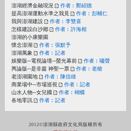
澎湖經濟金融現況
作者︰鄭紹德
提高澎湖運動水準之我見
作者︰彭輔仁
我與澎湖建設
作者︰李雙喜
怎樣建設白沙鄕
作者︰許海相
澎湖的小康樂園
懷念澎湖
作者︰張默予
澎湖萬象
作者︰記者
娛樂版─電視論壇─螢光幕前
作者︰嘯聲
輿論版─是非篇 神聖一票
作者︰老槍
老澎湖園地
作者︰陳信雄
商業場中─市場巡視
作者︰記者
山水人物─女兒國
作者︰蝴蝶
各地零訊
作者︰記者
2012©澎湖縣政府文化局版權所有