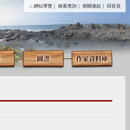
:::
網站導覽
｜
檢索查詢
｜
相關連結
｜
回首頁
音
圖書
作家資料庫