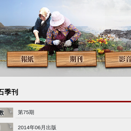
報紙
期刊
影
石季刊
數
第75期
期
2014年06月出版