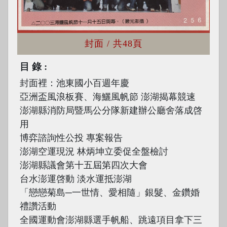
封面
/ 共48頁
目錄
封面裡：池東國小百週年慶
亞洲盃風浪板賽、海鱺風帆節 澎湖揭幕競速
澎湖縣消防局暨馬公分隊新建辦公廳舍落成啓
用
博弈諮詢性公投 專案報告
澎湖空運現況 林炳坤立委促全盤檢討
澎湖縣議會第十五屆第四次大會
台水澎運啓動 淡水運抵澎湖
「戀戀菊島─一世情、愛相隨」銀髮、金鑽婚
禮讚活動
全國運動會澎湖縣選手帆船、跳遠項目拿下三