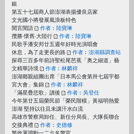
銀
第五十七屆商人節澎湖表揚優良店家
文光國小將發展風浪板特色
閒言閒語
作者︰陸寶琳
攬勝‧懷舊‧大陸行
作者︰陸寶琳
民歌手潘安邦廿五週年好時光演唱會
休息，為了走更長的路
作者︰澎湖縣調查站
探尋三百多年前詩聖松尾芭蕉「奥之細道」藝
文精華詩境
作者︰林麟祥
澎湖鄕親組團出席「日本馬公會第卅七屆宇都
宮大會」集錦
作者︰林麟祥
「滿星疊悲歌」讀後
作者︰吳登任
今年第廿五屆榮民節「榮民階模」黃福明熱愛
澎湖 堅持以往且未讓汗水白流
高雄市警察局卸任、新任分局長、大隊長聯合
交接典禮
作者︰史德修
警政署調動一二六名警官