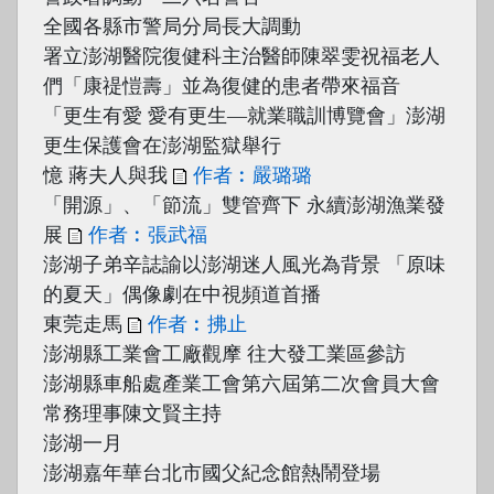
全國各縣市警局分局長大調動
署立澎湖醫院復健科主治醫師陳翠雯祝福老人
們「康禔愷壽」並為復健的患者帶來福音
「更生有愛 愛有更生—就業職訓博覽會」澎湖
更生保護會在澎湖監獄舉行
憶 蔣夫人與我
作者︰嚴璐璐
「開源」、「節流」雙管齊下 永續澎湖漁業發
展
作者︰張武福
澎湖子弟辛誌諭以澎湖迷人風光為背景 「原味
的夏天」偶像劇在中視頻道首播
東莞走馬
作者︰拂止
澎湖縣工業會工廠觀摩 往大發工業區參訪
澎湖縣車船處產業工會第六屆第二次會員大會
常務理事陳文賢主持
澎湖一月
澎湖嘉年華台北市國父紀念館熱鬧登場