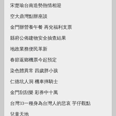
宋楚瑜台南造勢熱情相迎
空大鼎灣點辦座談
金門辦營養午餐 再兌福利支票
縣府公佈建物安全抽查結果
地政業務便民革新
春節返鄉機票今起預定
染色體異常 四歲胖小孩
仁德坑人洞 機車摔騎士
金門刮刮樂 彩券中十萬
台灣33一種身為台灣人的悲哀 芋仔觀點
兒童天地