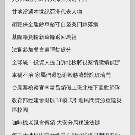
甘地當選本世紀亞洲代表人物
衛豐保全運鈔車堅守自盜案四嫌落網
基隆籍貨輸新華輪返回馬祖
法官參加餐會遭彈劾處分
全球統一投資人提自訴北檢將視案情繼續偵辦
車禍不治 家屬們遷怒砸毀慈濟醫院玻璃門
台鳳案檢察官李韋昌銷假上班北檢下週勸歸隊
教育部經建會擬以BT模式引進民間資源重建災
區校園
咖啡機老鼠會傳銷 大安分局移送法辦