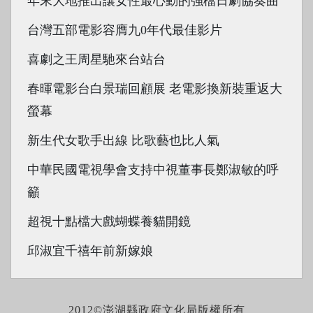
年末大地推出讓女性最心動的強檔日劇協奏曲
台灣五部電影容膺九0年代最佳影片
喜劇之王周星馳來台站台
春暉電影台白景瑞回顧展 老電影換新裝重返大
螢幕
新生代女歌手出線 比歌藝也比人氣
中華民國電視學會支持中視董事長鄭淑敏的呼
籲
超視十點檔大戲蝴蝶養貓開鏡
邱淑宜千禧年前新嫁娘
2012©澎湖縣政府文化局版權所有