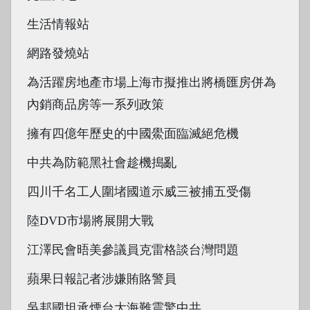
生活情報站
網路發燒站
為活躍房地產市場上海市擬推出將橋匯房併為
內銷商品房等一系列政策
擁有四億年歷史的中國鱟面臨滅絕危機
中共為防範黑社會趁機搗亂
四川千名工人圍堵國道示威三被捕五受傷
陸DVD市場將展開大戰
江澤民會晤美參議員克雷格談台灣問題
蘋果日報記者涉嫌賄賂警員
吳邦國坦承煙台大海難震驚中共