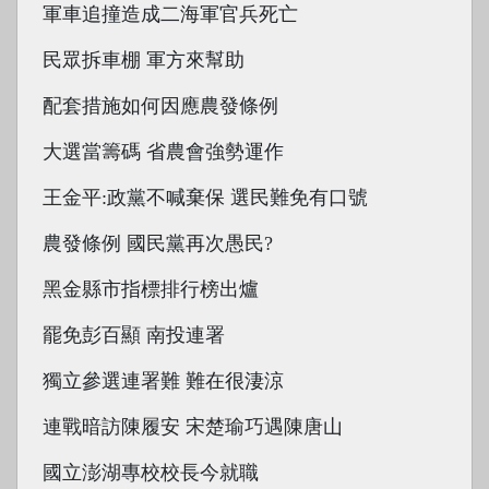
軍車追撞造成二海軍官兵死亡
民眾拆車棚 軍方來幫助
配套措施如何因應農發條例
大選當籌碼 省農會強勢運作
王金平:政黨不喊棄保 選民難免有口號
農發條例 國民黨再次愚民?
黑金縣市指標排行榜出爐
罷免彭百顯 南投連署
獨立參選連署難 難在很淒涼
連戰暗訪陳履安 宋楚瑜巧遇陳唐山
國立澎湖專校校長今就職