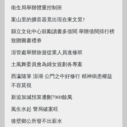
衛生局舉辦體重控制班
案山里的擴音器竟出現在東文里?
縣立文化中心鼓勵讀書多借閱 舉辦借閱排行榜
致贈圖書禮券
澎管處舉辦旅遊從業人員進修班
土風舞委員會為婦女規劃各專案
西瀛隨筆 澎湖 公門之中好修行 精神病患權益
不容莫視
新追加減預算遭刪7900餘萬
風生水起 警局破案旺
後壁鄉公所發不出薪水