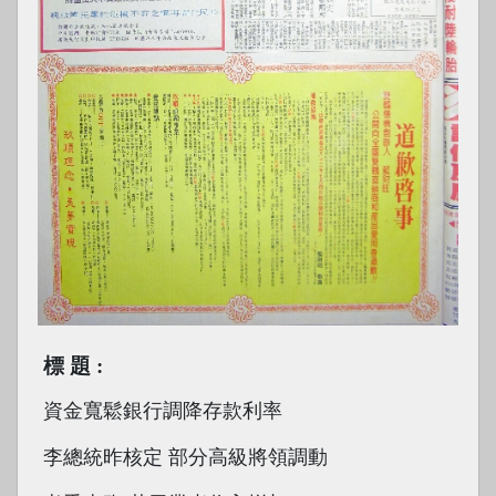
標題
資金寬鬆銀行調降存款利率
李總統昨核定 部分高級將領調動