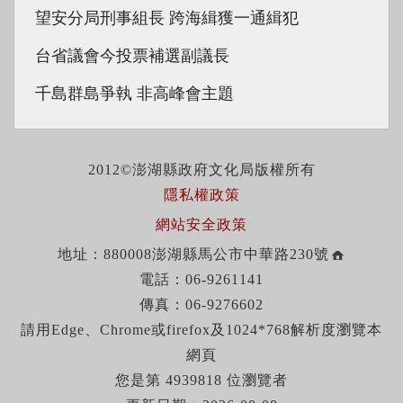
望安分局刑事組長 跨海緝獲一通緝犯
台省議會今投票補選副議長
千島群島爭執 非高峰會主題
2012©澎湖縣政府文化局版權所有
隱私權政策
網站安全政策
地址：880008澎湖縣馬公市中華路230號
電話：06-9261141
傳真：06-9276602
請用Edge、Chrome或firefox及1024*768解析度瀏覽本
網頁
您是第 4939818 位瀏覽者