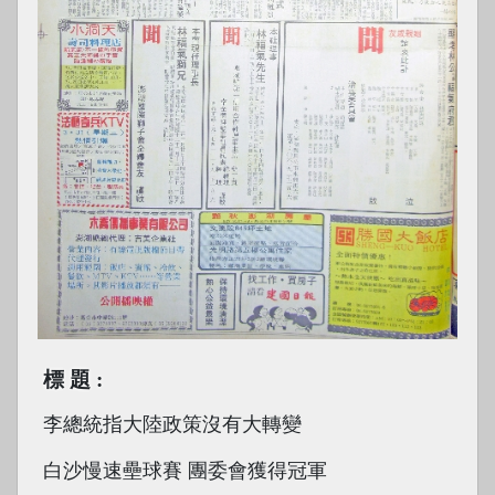
標題
李總統指大陸政策沒有大轉變
白沙慢速壘球賽 團委會獲得冠軍