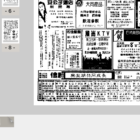
-6-
-8-
題