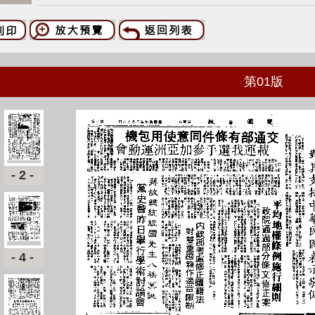
第
01
版
-2-
-4-