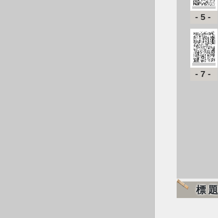
-5-
-7-
標