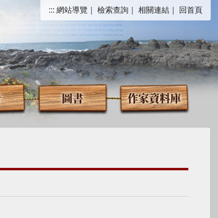
:::
網站導覽
｜
檢索查詢
｜
相關連結
｜
回首頁
音
圖書
作家資料庫