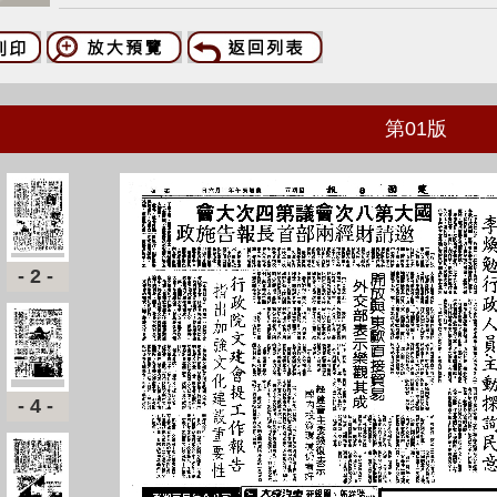
第
01
版
-2-
-4-