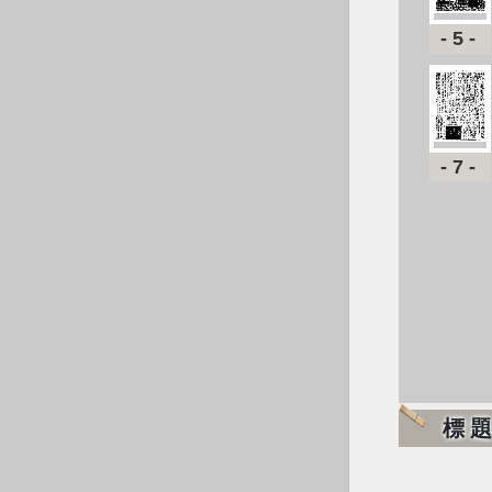
-5-
-7-
標