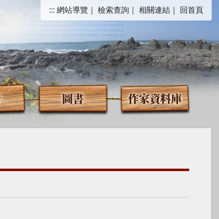
:::
網站導覽
｜
檢索查詢
｜
相關連結
｜
回首頁
音
圖書
作家資料庫