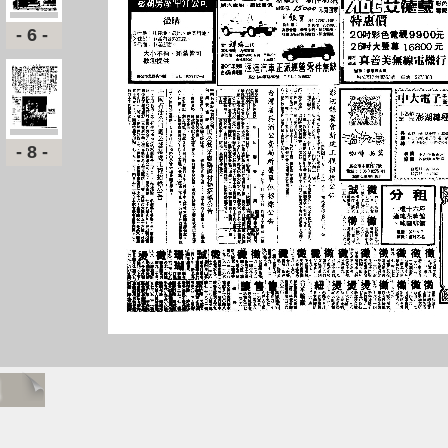
-6-
-8-
題