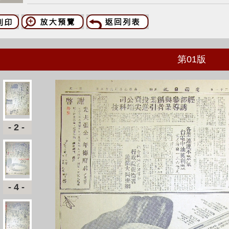
第
01
版
-2-
-4-