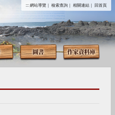
:::
網站導覽
｜
檢索查詢
｜
相關連結
｜
回首頁
音
圖書
作家資料庫