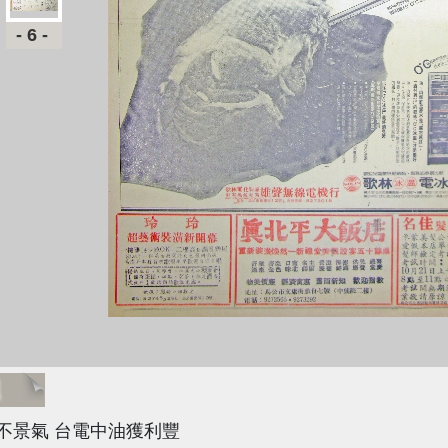
-6-
題
不景氣 台電中油獲利豐