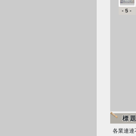
-5-
標
各業連連