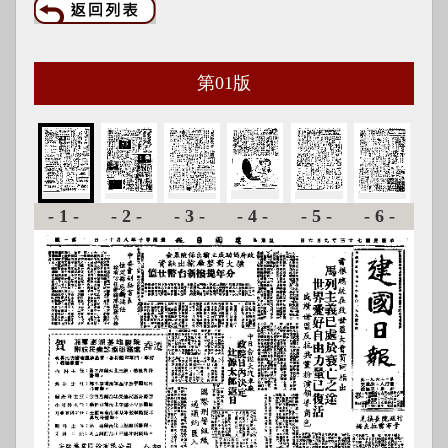
第
01
版
-1-
-2-
-3-
-4-
-5-
-6-