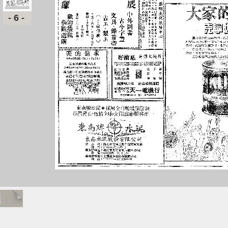
-6-
題