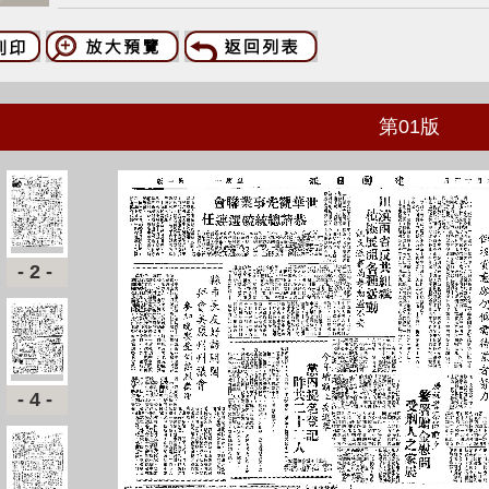
第
01
版
-2-
-4-