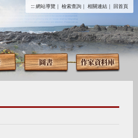
:::
網站導覽
｜
檢索查詢
｜
相關連結
｜
回首頁
音
圖書
作家資料庫