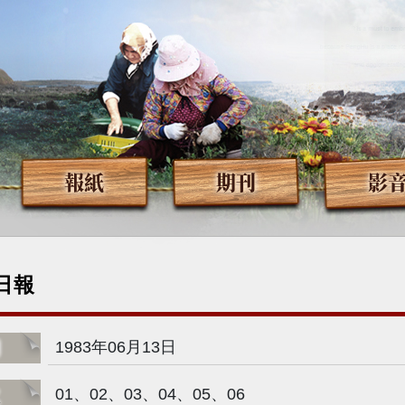
報紙
期刊
影
日報
期
1983年06月13日
次
01、02、03、04、05、06