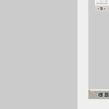
-5-
標