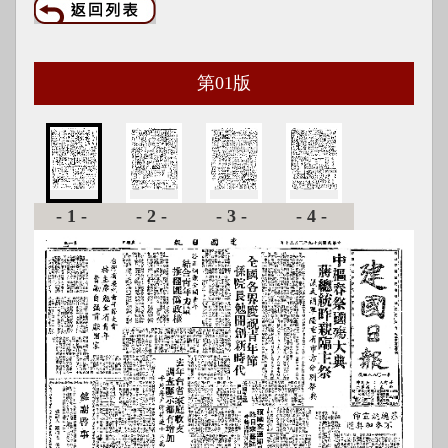
第
01
版
-1-
-2-
-3-
-4-