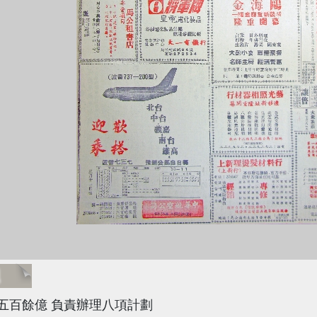
題
五百餘億 負責辦理八項計劃