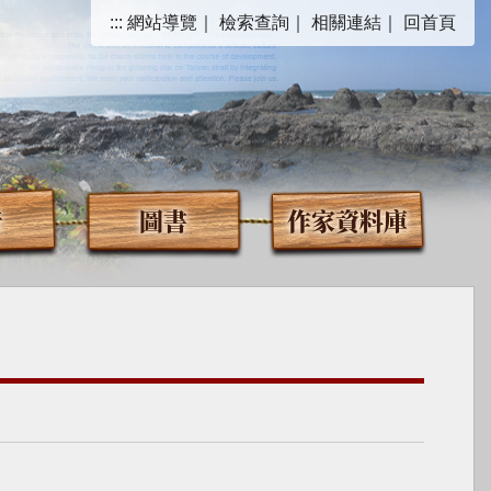
:::
網站導覽
｜
檢索查詢
｜
相關連結
｜
回首頁
音
圖書
作家資料庫