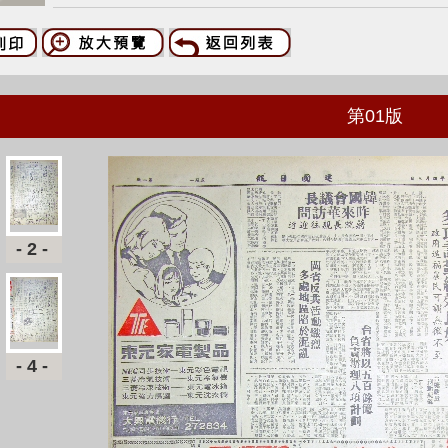
第
01
版
-2-
-4-