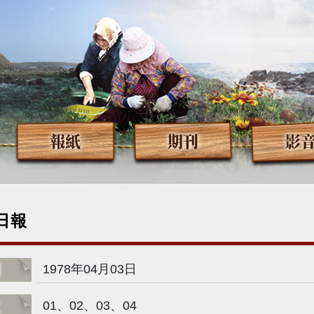
報紙
期刊
影
日報
期
1978年04月03日
次
01、02、03、04