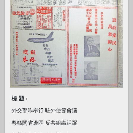
標題
外交部昨舉行 駐外使節會議
粵贛閩省邊區 反共組織活躍