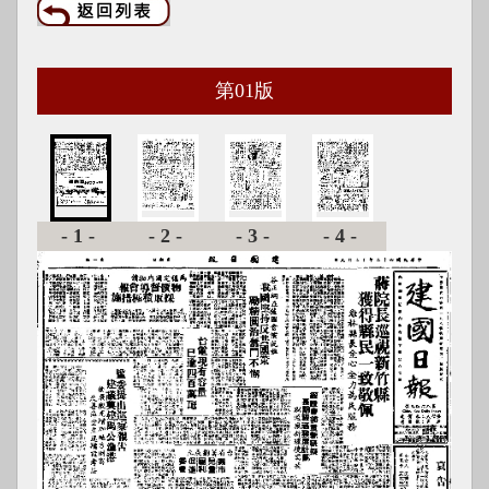
第
01
版
-1-
-2-
-3-
-4-