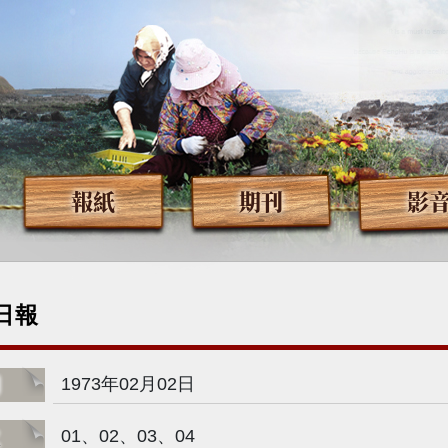
報紙
期刊
影
日報
期
1973年02月02日
次
01、02、03、04