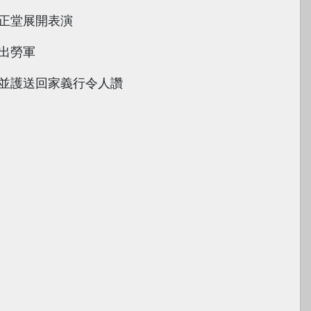
正堂展開表演
出勞軍
並護送回家義行令人讚