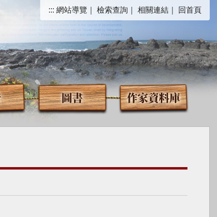
:::
網站導覽
｜
檢索查詢
｜
相關連結
｜
回首頁
音
圖書
作家資料庫