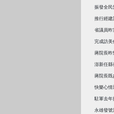
振發全民
推行經建
省議員昨
完成訪美
蔣院長昨
澎新任縣
蔣院長既
快樂心情
駐軍去年
永雄發號