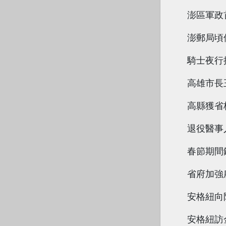
澎區軍政
澎郵局頃
騎士夜行
高雄市長
高縣獲省
退役醫事
春節期間
省府加強
安格紐向
安格紐訪