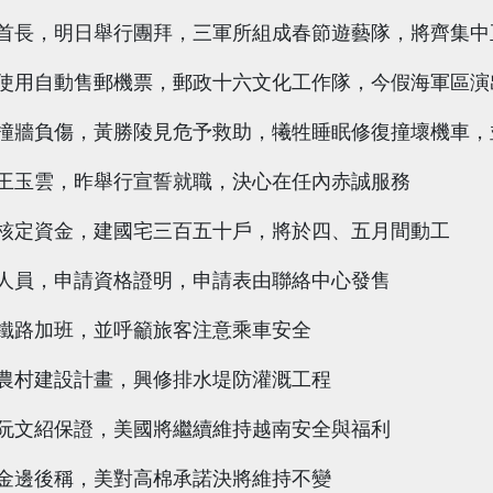
首長，明日舉行團拜，三軍所組成春節遊藝隊，將齊集中
使用自動售郵機票，郵政十六文化工作隊，今假海軍區演
撞牆負傷，黃勝陵見危予救助，犧牲睡眠修復撞壞機車，
王玉雲，昨舉行宣誓就職，決心在任內赤誠服務
核定資金，建國宅三百五十戶，將於四、五月間動工
人員，申請資格證明，申請表由聯絡中心發售
鐵路加班，並呼籲旅客注意乘車安全
農村建設計畫，興修排水堤防灌溉工程
阮文紹保證，美國將繼續維持越南安全與福利
金邊後稱，美對高棉承諾決將維持不變