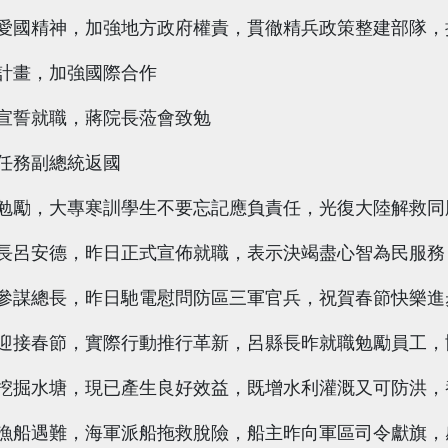
愛國精神，加強地方政府權責，貫徹精兵政策整建部隊，
計畫，加強國際合作
宣誓就職，蔣院長蒞會致勉
任務副總統返國
勉勵，大專寒訓學生不要忘記應負責任，光復大陸解救同
長呂安德，昨日正式宣佈就職，表示決竭盡心智為民服務
參謀總長，昨日馳電慰問防區三軍官兵，祝賀春節快樂進
迎接春節，實際行動推行革新，呂縣長昨就職勉勵員工，
挖掘水塘，現已產生良好效益，既增水利灌溉又可防洪，
漁船遇難，海軍派船拖救脫險，船主昨向軍區司令獻旗，