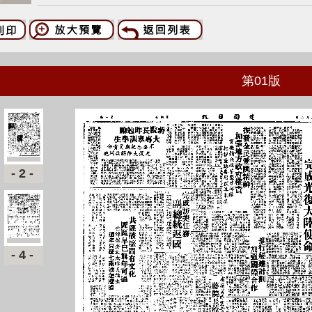
第
01
版
-2-
-4-