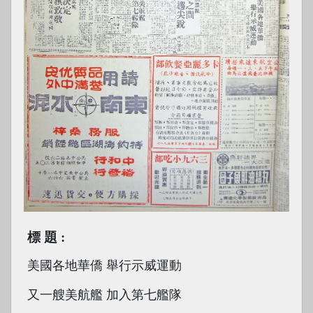
標題
美國各地華僑 舉行示威運動
又一艘美航艦 加入第七艦隊