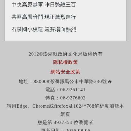
中央高原越軍 昨日斃敵三百
共匪高層暗鬥 現正激烈進行
石泉國小校運 競賽場面熱烈
2012©澎湖縣政府文化局版權所有
隱私權政策
網站安全政策
地址：880008澎湖縣馬公市中華路230號
電話：06-9261141
傳真：06-9276602
請用Edge、Chrome或firefox及1024*768解析度瀏覽本
網頁
您是第 4937354 位瀏覽者
更新日期：2026-08-06