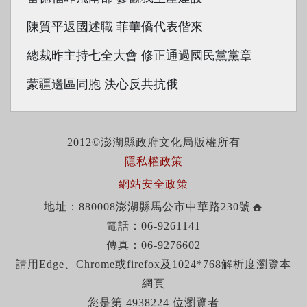
陳質平返國述職 菲華僑代表偕來
總裁昨主持七全大會 修正通過國民黨黨章
蒙疆邊區同胞 決心反共抗俄
2012©澎湖縣政府文化局版權所有
隱私權政策
網站安全政策
地址：880008澎湖縣馬公市中華路230號
電話：06-9261141
傳真：06-9276602
請用Edge、Chrome或firefox及1024*768解析度瀏覽本
網頁
您是第 4938224 位瀏覽者