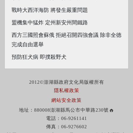
戰時大西洋海防 將發生嚴重問題
盟機集中猛炸 定州新安州間鐵路
西方三國照會蘇俄 拒絕召開四強會議 除非全德
完成自由選舉
預防狂犬病 即撲殺野犬
2012©澎湖縣政府文化局版權所有
隱私權政策
網站安全政策
地址：880008澎湖縣馬公市中華路230號
電話：06-9261141
傳真：06-9276602