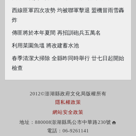
西線匪軍四次攻勢 均被聯軍擊退 盟機冒雨雪轟
炸
傳匪將於本年夏間 再招訓砲兵五萬名
利用菜園魚塭 將改建蓄水池
春季清潔大掃除 全縣昨同時舉行 廿七日起開始
檢查
2012©澎湖縣政府文化局版權所有
隱私權政策
網站安全政策
地址：880008澎湖縣馬公市中華路230號
電話：06-9261141