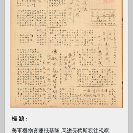
標題
美軍機物資運抵基隆 周總長蔡斯親往視察