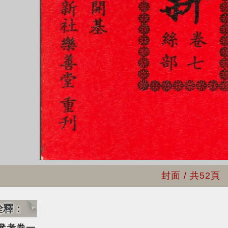
封面
/ 共
52頁
詮釋：
參考卷一