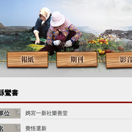
報紙
期刊
影
縣鸞書
單位
媽宮一新社樂善堂
名
覺悟選新