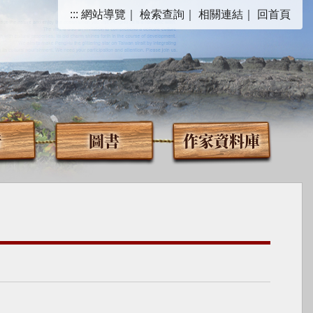
:::
網站導覽
｜
檢索查詢
｜
相關連結
｜
回首頁
音
圖書
作家資料庫