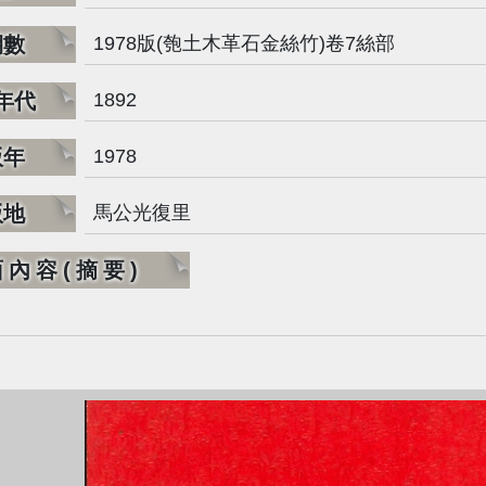
期數
1978版(匏土木革石金絲竹)卷7絲部
年代
1892
版年
1978
版地
馬公光復里
面內容(摘要)