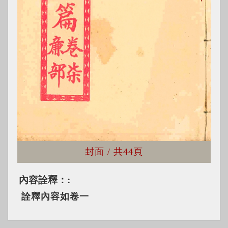
封面
/ 共
44頁
內容詮釋：
詮釋內容如卷一