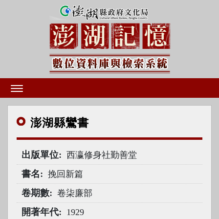
澎湖
縣鸞書
出版單位
西瀛修身社勤善堂
書名
挽回新篇
卷期數
卷柒廉部
開著年代
1929