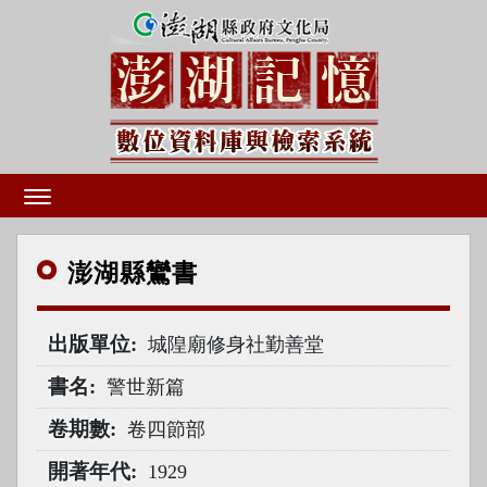
澎湖
縣鸞書
出版單位
城隍廟修身社勤善堂
書名
警世新篇
卷期數
卷四節部
開著年代
1929