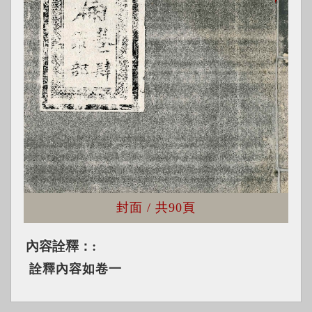
封面
/ 共
90頁
內容詮釋：
詮釋內容如卷一