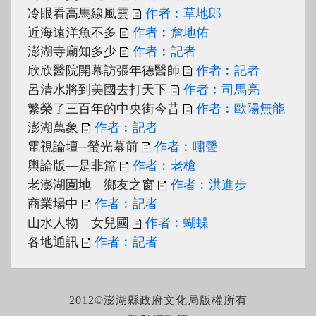
冷眼看高馬線風雲
作者︰草地郎
近海遠洋魚不多
作者︰詹地佑
澎湖寺廟知多少
作者︰記者
欣欣醫院開幕訪張年德醫師
作者︰記者
呂清水將到美國去打天下
作者︰司馬亮
繁榮了三百年的中央街今昔
作者︰歐陽無能
澎湖萬象
作者︰記者
電視論壇─螢光幕前
作者︰嘯聲
輿論版—是非篇
作者︰老槍
老澎湖園地—鄉友之窗
作者︰洪進步
商業場中
作者︰記者
山水人物—女兒國
作者︰蝴蝶
各地通訊
作者︰記者
2012©澎湖縣政府文化局版權所有