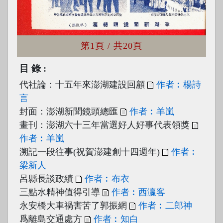
第1頁
/ 共20頁
目錄
代社論：十五年來澎湖建設回顧
作者︰楊詩
言
封面：澎湖新聞鏡頭總匯
作者︰羊嵐
畫刊：澎湖六十三年當選好人好事代表領獎
作者︰羊嵐
溯記一段往事(祝賀澎建創十四週年)
作者︰
梁新人
呂縣長談政績
作者︰布衣
三點水精神值得引導
作者︰西瀛客
永安橋大車禍害苦了郭振網
作者︰二郎神
爲離島交通處方
作者︰知白